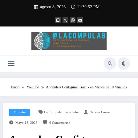
Saltar
agosto 8, 2026
11:39:52 PM
al
contenido
Inicio
Youtube
Aprende a Configurar Traefik en Menos de 10 Minutos
,
Youtube
La Compulab
YouTube
Taikun Corner
Mayo 18, 2026
0 Comentarios