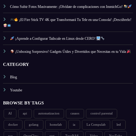
Cómo Subir Fotos Masivamente: ¡Olvídate de complicaciones con ImmichGo!
¡El Fire Stick TV 4K que Transformará Tu Tele en una Consola! ¡Descúbrelo!
¡Aprende a Configurar Tailscale en Linux desde CERO!
¡Unboxing Sorpresivo! Gadgets Útiles y Divertidos que Necesitas en tu Vida
CATEGORY
Blog
Youtube
BROWSE BY TAGS
AI
api
automatizacion
casaos
control parental
docker
golang
homelab
ia
La Compulab
led
nas
OpenClaw
rest
TrueNAS
Video
YouTube